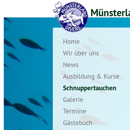
Münsterla
Home
Wir über uns
News
Ausbildung & Kurse
Schnuppertauchen
Galerie
Termine
Gästebuch