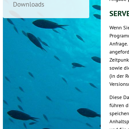
Downloads
SERVE
Wenn Sie
Programm
Anfrage.
angeford
Zeitpunk
sowie di
(in der 
Version
Diese Da
führen d
speicher
Anhaltsp