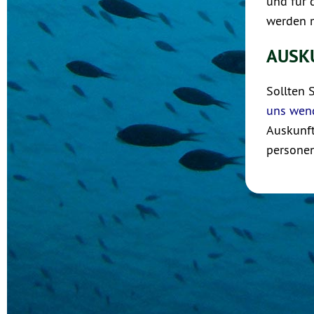
und für 
werden 
AUSK
Sollten 
uns wen
Auskunft
personen