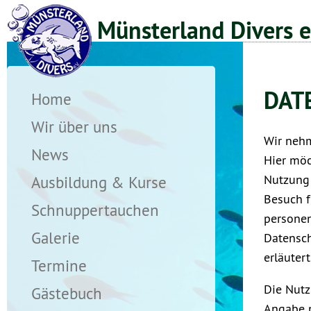
Münsterland Divers e
DAT
Home
Wir über uns
Wir nehm
News
Hier möc
Ausbildung & Kurse
Nutzung 
Besuch f
Schnuppertauchen
persone
Galerie
Datensch
erläuter
Termine
Die Nutz
Gästebuch
Angabe 